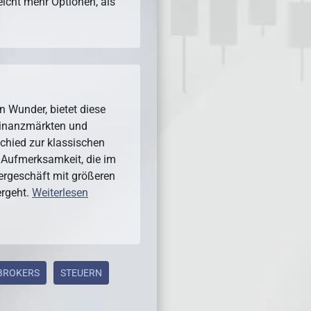
eicht mehr Optionen, als
n Wunder, bietet diese
inanzmärkten und
schied zur klassischen
e Aufmerksamkeit, die im
ergeschäft mit größeren
rgeht.
Weiterlesen
-BROKERS
STEUERN