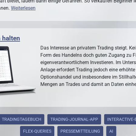
äft bietet, lauern darin einige Gefahren. So verkaufen Beginner l
nnen.
Weiterlesen
 halten
Das Interesse an privatem Trading steigt. Kei
Form des Handelns doch guten Zugang zu F
eigenverantwortlichem Investieren. Im Unter
Anlage erfordert Trading jedoch eine erhöht
Optionshandel und insbesondere im Stillhalt
Mengen an Trades und damit an Daten einhe
TRADINGTAGEBUCH
TRADING-JOURNAL-APP
INTERACTIVE
FLEX-QUERIES
PRESSEMITTEILUNG
AI