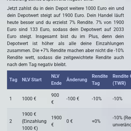
Jetzt zahlst du in dein Depot weitere 1000 Euro ein und
dein Depotwert steigt auf 1900 Euro. Dein Handel läuft
heute besser und du erzielst 7% Rendite. 7% von 1900
Euro sind 133 Euro, sodass dein Depotwert auf 2033
Euro steigt. Insgesamt bist du im Plus, denn dein
Depotwert ist höher als alle deine Einzahlungen
zusammen. Die +7% Rendite machen aber nicht die -10%
Rendite wett, sodass die zeitgewichtete Rendite auch
nach dem Tag negativ bleibt.
NLV
Rendite
Rendite
Tag
NLV Start
Änderung
Ende
Tag
(TWR)
900
1
1000 €
-100 €
-10%
-10%
€
1900 €
1900
-10% (Re
2
(Einzahlung
0 €
+0%
€
unveränd
1000 €)