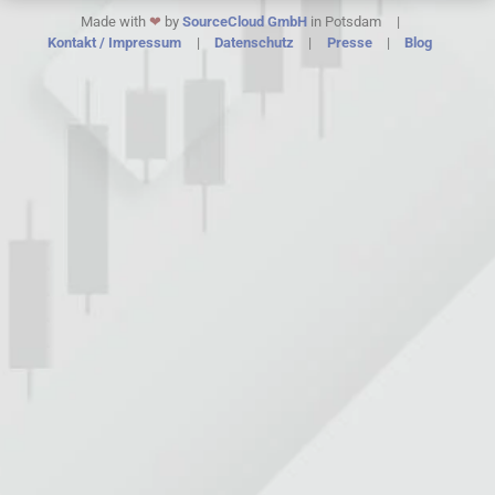
Made with
❤︎
by
SourceCloud GmbH
in Potsdam
Kontakt / Impressum
Datenschutz
Presse
Blog